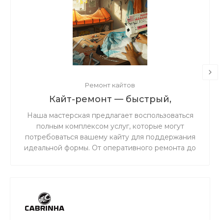
Ремонт кайтов
Кайт-ремонт — быстрый,
надёжный, с душой.
Наша мастерская предлагает воспользоваться
полным комплексом услуг, которые могут
потребоваться вашему кайту для поддержания
идеальной формы. От оперативного ремонта до
комплексного обслуживания — мы обеспечим
надежность и безопасность вашего снаряжения
на воде.