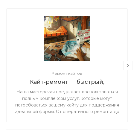
Ремонт кайтов
Кайт-ремонт — быстрый,
надёжный, с душой.
Наша мастерская предлагает воспользоваться
полным комплексом услуг, которые могут
потребоваться вашему кайту для поддержания
идеальной формы. От оперативного ремонта до
комплексного обслуживания — мы обеспечим
надежность и безопасность вашего снаряжения
на воде.