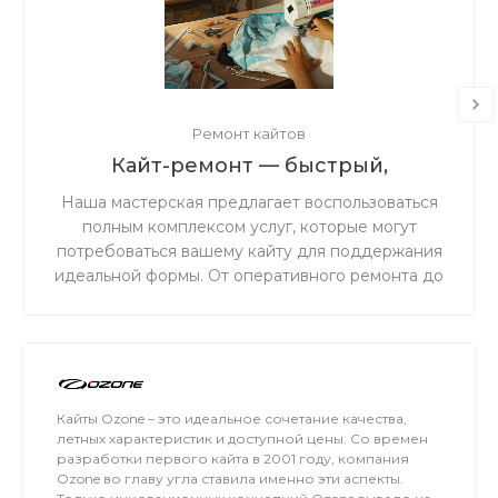
Ремонт кайтов
Кайт-ремонт — быстрый,
надёжный, с душой.
Наша мастерская предлагает воспользоваться
полным комплексом услуг, которые могут
потребоваться вашему кайту для поддержания
идеальной формы. От оперативного ремонта до
комплексного обслуживания — мы обеспечим
надежность и безопасность вашего снаряжения
на воде.
Кайты Ozone – это идеальное сочетание качества,
летных характеристик и доступной цены. Со времен
разработки первого кайта в 2001 году, компания
Ozone во главу угла ставила именно эти аспекты.