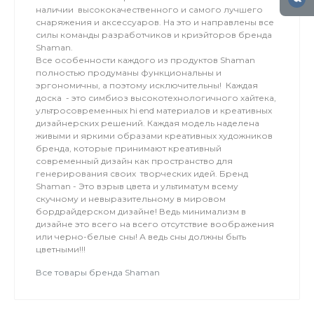
наличии высококачественного и самого лучшего
снаряжения и аксессуаров. На это и направлены все
силы команды разработчиков и криэйторов бренда
Shaman.
Все особенности каждого из продуктов Shaman
полностью продуманы функциональны и
эргономичны, а поэтому исключительны! Каждая
доска - это симбиоз высокотехнологичного хайтека,
ультросовременных hi end материалов и креативных
дизайнерских решений. Каждая модель наделена
живыми и яркими образами креативных художников
бренда, которые принимают креативный
современный дизайн как пространство для
генерирования своих творческих идей. Бренд
Shaman - Это взрыв цвета и ультиматум всему
скучному и невыразительному в мировом
бордрайдерском дизайне! Ведь минимализм в
дизайне это всего на всего отсутствие воображения
или черно-белые сны! А ведь сны должны быть
цветными!!!
Все товары бренда Shaman