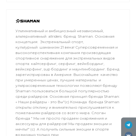
обеспечивает относительно ровный ветер и
большую площадь для тренировок. Когда на
льду мокро или нет снега, мы занимаемся на
соседнем поле.
Ультимативный и амбициозный независимый,
альтернативный allriders бренд Shaman. Основная
концепция: Экстремальный спорт,
культурный шаманизм 21 века! Суперсовременная и
высокоперспективная компания производящая
спортивное снаряжение для экстремальных видов
спорта: кайтсерфинг, серфинг, вейкбординг,
вейксерфинг, sup бординг и маунтинбординг. Бренд
зарегистрирован в Америке. Высочайшее качество
при умеренных ценах, лучшие материалы и
ультрасовременные технологии позволяют бренду
Shaman пользоваться большой популярностью
среди райдеров. Основная принцип бренда Shaman:
« Наши райдеры - это Вы"(с) Команда бренда Shaman
открыты отклику и внимательно прислушивается к
пожеланиям райдеров со всего мира. Слоган
бренда " Мы не просто продаем снаряжения и
аксессуары для райдеров! Мы продаем эмоции и
мечты!" (с) A получить сильные эмоции в спорте
возможно только при