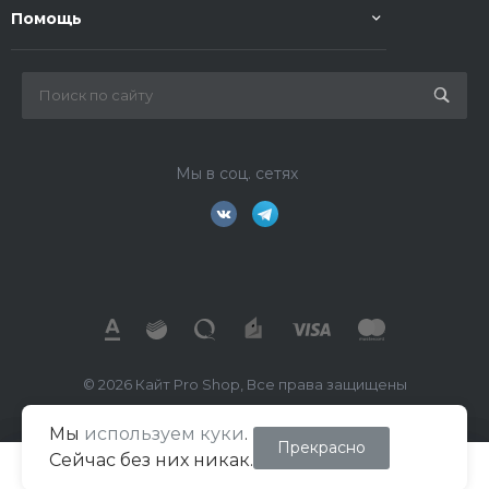
Помощь
Мы в соц. сетях
© 2026 Кайт Pro Shop, Все права защищены
Мы
используем куки
.
ИП Маркелов В.А.
Прекрасно
Сейчас без них никак.
ИНН 026702391260
ОГРН/ОГРНИП 322508100494018