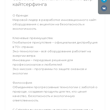
кайтсерфинга
О бренде:
Мировой лидер в разработке инновационного кайт-
оборудования с акцентом на безопасность и
экологичность.
Ключевые преимущества:
Глобальное присутствие – официальная дистрибуция
в 70+ странах
Эко-технологии – всё оборудование работает на
энергии ветра
Инновации – передовые решения для
профессионалов и любителей
Эко-миссия – программы по защите океанов и
экологии
Философия:
Объединяем прогрессивные технологии с заботой о
природе, создавая продукты для тех, кто ценит
качество, безопасность и экологичную
ответственность.
С Cabrinha вы получаете не просто снаряжение – а