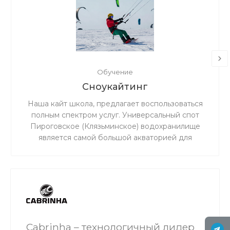
Обучение
Сноукайтинг
Наша кайт школа, предлагает воспользоваться
полным спектром услуг. Универсальный спот
Пироговское (Клязьминское) водохранилище
является самой большой акваторией для
сноукайтинга в радиусе 50 км от Москвы, что
обеспечивает относительно ровный ветер и
большую площадь для тренировок. Когда на
льду мокро или нет снега, мы занимаемся на
соседнем поле.
Cabrinha – технологичный лидер