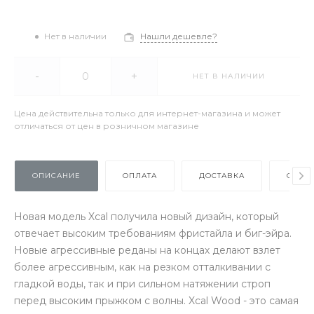
Нет в наличии
Нашли дешевле?
-
+
НЕТ В НАЛИЧИИ
Цена действительна только для интернет-магазина и может
отличаться от цен в розничном магазине
ОПИСАНИЕ
ОПЛАТА
ДОСТАВКА
ОТЗЫ
Новая модель Xcal получила новый дизайн, который
отвечает высоким требованиям фристайла и биг-эйра.
Новые агрессивные реданы на концах делают взлет
более агрессивным, как на резком отталкивании с
гладкой воды, так и при сильном натяжении строп
перед высоким прыжком с волны. Xcal Wood - это самая