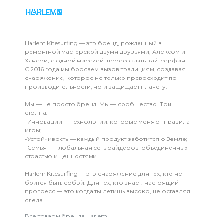
надежных руках. Эстетика в кадре: Видео и
фото каждого момента твоего успеха. Полный
релакс: Профессиональный массаж для тех, кто
привык выжимать максимум из каждой минуты.
Harlem Kitesurfing — это бренд, рожденный в
Лови волну вместе с нами!
ремонтной мастерской двумя друзьями, Алексом и
Хансом, с одной миссией: пересоздать кайтсёрфинг.
С 2016 года мы бросаем вызов традициям, создавая
снаряжение, которое не только превосходит по
производительности, но и защищает планету.
Мы — не просто бренд. Мы — сообщество. Три
столпа:
-Инновации — технологии, которые меняют правила
игры;
-Устойчивость — каждый продукт заботится о Земле;
-Семья — глобальная сеть райдеров, объединённых
страстью и ценностями.
Harlem Kitesurfing — это снаряжение для тех, кто не
боится быть собой. Для тех, кто знает: настоящий
прогресс — это когда ты летишь высоко, не оставляя
следа.
Все товары бренда Harlem