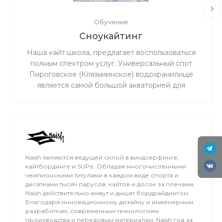
Обучение
Сноукайтинг
Наша кайт школа, предлагает воспользоваться
полным спектром услуг. Универсальный спот
Пироговское (Клязьминское) водохранилище
является самой большой акваторией для
сноукайтинга в радиусе 50 км от Москвы, что
обеспечивает относительно ровный ветер и
большую площадь для тренировок. Когда на
льду мокро или нет снега, мы занимаемся на
соседнем поле.
Naish являются ведущей силой в виндсерфинге,
кайтбординге и SUPе. Обладая многочисленными
чемпионскими титулами в каждом виде спорта и
десятками тысяч парусов, кайтов и досок за плечами,
Naish действительно живут и дышат бордрайдингом.
Благодаря инновационному дизайну и инженерным
разработкам, современным технологиям
производства и передовым материалам, Naish год за