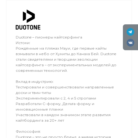
Duotone – пионеры кайтсерфинга
Истоки:
Рождённые на пляжах Мауи, где первые кайты
взмывали в небо от Хукипы до Канаха Бей. Duotone
стали свидетелями и творцами эволюции
кайтсерфинга – от экспериментальных моделей до
современных технологий.
Вклад в индустрию:
Тестировали и совершенствовали направленные
доски и твин-типы
Экспериментировали с 2, 4 и 5 стропами
Разработали C-форму, Дельта-форму и
инновационные планки
Участвовали в каждом значимом этапе развития
кайтбординга за 20+ лет
Философия:
Duotone – это не просто бренд, а живая история