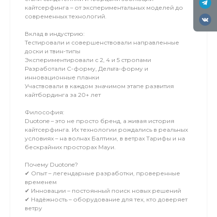
кайтсерфинга – от экспериментальных моделей до
современных технологий.
Вклад в индустрию:
Тестировали и совершенствовали направленные
доски и твин-типы
Экспериментировали с 2, 4 и 5 стропами
Разработали C-форму, Дельта-форму и
инновационные планки
Участвовали в каждом значимом этапе развития
кайтбординга за 20+ лет
Философия:
Duotone – это не просто бренд, а живая история
кайтсерфинга. Их технологии рождались в реальных
условиях – на волнах Балтики, в ветрах Тарифы и на
бескрайних просторах Мауи.
Почему Duotone?
✔ Опыт – легендарные разработки, проверенные
временем
✔ Инновации – постоянный поиск новых решений
✔ Надёжность – оборудование для тех, кто доверяет
ветру