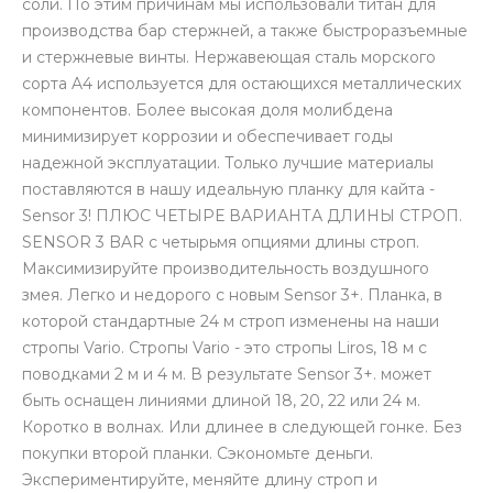
соли. По этим причинам мы использовали титан для
производства бар стержней, а также быстроразъемные
и стержневые винты. Нержавеющая сталь морского
сорта A4 используется для остающихся металлических
компонентов. Более высокая доля молибдена
минимизирует коррозии и обеспечивает годы
надежной эксплуатации. Только лучшие материалы
поставляются в нашу идеальную планку для кайта -
Sensor 3! ПЛЮС ЧЕТЫРЕ ВАРИАНТА ДЛИНЫ СТРОП.
SENSOR 3 BAR с четырьмя опциями длины строп.
Максимизируйте производительность воздушного
змея. Легко и недорого с новым Sensor 3+. Планка, в
которой стандартные 24 м строп изменены на наши
стропы Vario. Стропы Vario - это стропы Liros, 18 м с
поводками 2 м и 4 м. В результате Sensor 3+. может
быть оснащен линиями длиной 18, 20, 22 или 24 м.
Коротко в волнах. Или длинее в следующей гонке. Без
покупки второй планки. Сэкономьте деньги.
Экспериментируйте, меняйте длину строп и