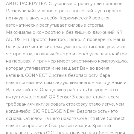
АВТО РАСКРУТКА! Спутанные стропы ушли прошлое.
Раскручивай силовые стропы после кайтлупа просто
потянув планку на себя. Керамический вертлюг
автоматически распутывает силовые стропы.
Максимально комфортно и без лишних движений! 4:1
ADJUSTER Просто. Быстро. Легко. И проверено. Наша
блочная и чистая система уменьшает тяговые усилия в
четыре раза, позволяя быстро и легко управлять кайтом
на порывах. И триммер имеет эластичную конструкцию,
которая утягивается и не мешает Вам во время
катания. CONNECT Система безопасности бара
является важнейшим связующим звеном между Вами и
Вашим кайтом. Она должна работать безупречно и
интуитивно. Новый QR Sensor 3 соответствует всем
требованиям активировать страховку стало легче, чем
когда-либо. CIC RELEASE NEW! Безопасность - это
основа. Основой нашего нового Core Intuitive Connect
является простая и быстрая активация. Красный
колпачок выпуска CIC предназначен для обеспечения