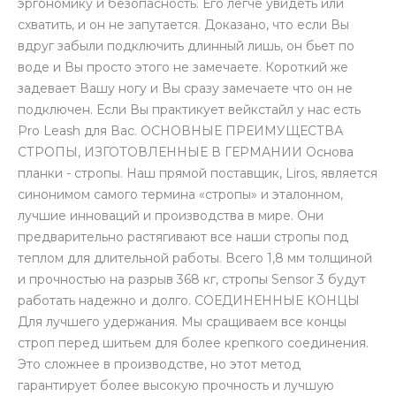
эргономику и безопасность. Его легче увидеть или
схватить, и он не запутается. Доказано, что если Вы
вдруг забыли подключить длинный лишь, он бьет по
воде и Вы просто этого не замечаете. Короткий же
задевает Вашу ногу и Вы сразу замечаете что он не
подключен. Если Вы практикует вейкстайл у нас есть
Pro Leash для Вас. ОСНОВНЫЕ ПРЕИМУЩЕСТВА
СТРОПЫ, ИЗГОТОВЛЕННЫЕ В ГЕРМАНИИ Основа
планки - стропы. Наш прямой поставщик, Liros, является
синонимом самого термина «стропы» и эталонном,
лучшие инноваций и производства в мире. Они
предварительно растягивают все наши стропы под
теплом для длительной работы. Всего 1,8 мм толщиной
и прочностью на разрыв 368 кг, стропы Sensor 3 будут
работать надежно и долго. СОЕДИНЕННЫЕ КОНЦЫ
Для лучшего удержания. Мы сращиваем все концы
строп перед шитьем для более крепкого соединения.
Это сложнее в производстве, но этот метод
гарантирует более высокую прочность и лучшую