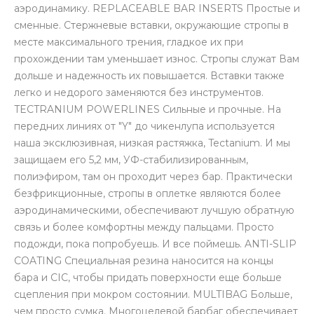
аэродинамику. REPLACEABLE BAR INSERTS Простые и
сменные. Стержневые вставки, окружающие стропы в
месте максимального трения, гладкое их при
прохождении там уменьшает износ. Стропы служат Вам
дольше и надежность их повышается. Вставки также
легко и недорого заменяются без инструментов.
TECTRANIUM POWERLINES Сильные и прочные. На
передних линиях от "Y" до чикенлупа используется
наша эксклюзивная, низкая растяжка, Tectanium. И мы
защищаем его 5,2 мм, УФ-стабилизированным,
полиэфиром, там он проходит через бар. Практически
безфрикционные, стропы в оплетке являются более
аэродинамическими, обеспечивают лучшую обратную
связь и более комфортны между пальцами. Просто
подожди, пока попробуешь. И все поймешь. ANTI-SLIP
COATING Специальная резина наносится на концы
бара и CIC, чтобы придать поверхности еще больше
сцепления при мокром состоянии. MULTIBAG Больше,
чем просто сумка. Многоцелевой барбаг обеспечивает