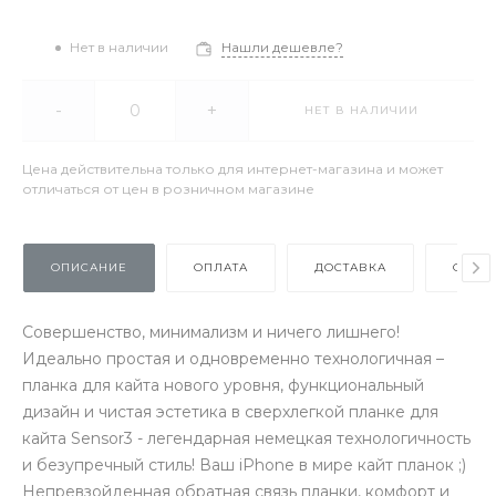
Нет в наличии
Нашли дешевле?
-
+
НЕТ В НАЛИЧИИ
Цена действительна только для интернет-магазина и может
отличаться от цен в розничном магазине
ОПИСАНИЕ
ОПЛАТА
ДОСТАВКА
ОТЗЫ
Совершенство, минимализм и ничего лишнего!
Идеально простая и одновременно технологичная –
планка для кайта нового уровня, функциональный
дизайн и чистая эстетика в сверхлегкой планке для
кайта Sensor3 - легендарная немецкая технологичность
и безупречный стиль! Ваш iPhone в мире кайт планок ;)
Непревзойденная обратная связь планки, комфорт и