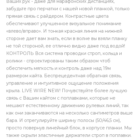
Ваших рук - даже для марафонских дистанциях,
забудьте про перчатки с нашей новой планкой, только
прямая связь с райдером. Контрастные цвета
обеспечивают улучшенное визуальное понимание
«влево/вправо». И тонкая красная линия на нижней
стороне дает вам знать, если в волне вы взяли планку
не той стороной, ее отлично видно даже под водой!
КОНТРОЛЬ Вся система проводки строп, кольца и
ролики - спроектированы таким образом чтоб
обеспечить мягкость и контроль даже над 19м
размером кайта. Беспрецедентная обратная связь,
управление и интуитивное ощущение положения
крыла. LIVE WIRE NEW! Почувствуйте более лучшую
связь с Вашим кайтом с поплавками, которые не
мешают естественному движению рулевых линий, так
как они заканчиваются на несколько сантиметров выше
бара. И отрегулируйте ширину полосы (50/46,5 см),
просто повернув линейный блок, в корпусе планки. Мы
также скрыли эластичные держатели строп в поплавки.