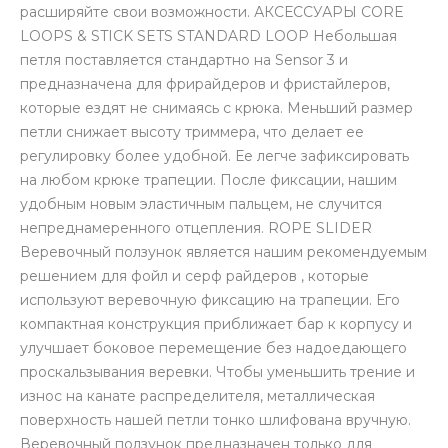
расширяйте свои возможности. АКСЕССУАРЫ CORE
LOOPS & STICK SETS STANDARD LOOP Небольшая
петля поставляется стандартно на Sensor 3 и
предназначена для фрирайдеров и фристайлеров,
которые ездят не снимаясь с крюка. Меньший размер
петли снижает высоту триммера, что делает ее
регулировку более удобной. Ее легче зафиксировать
на любом крюке трапеции. После фиксации, нашим
удобным новым эластичным пальцем, не случится
непреднамеренного отцепления. ROPE SLIDER
Веревочный ползунок является нашим рекомендуемым
решением для фойл и серф райдеров , которые
используют веревочную фиксацию на трапеции. Его
компактная конструкция приближает бар к корпусу и
улучшает боковое перемещение без надоедающего
проскальзывания веревки. Чтобы уменьшить трение и
износ на канате распределителя, металлическая
поверхность нашей петли тонко шлифована вручную.
Веревочный ползунок предназначен только для