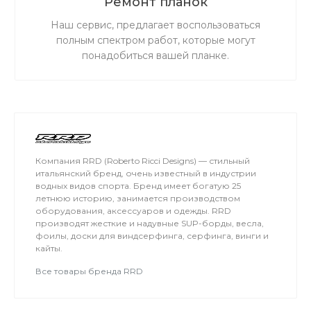
Ремонт планок
Наш сервис, предлагает воспользоваться
полным спектром работ, которые могут
понадобиться вашей планке.
Компания RRD (Roberto Ricci Designs) — стильный
итальянский бренд, очень известный в индустрии
водных видов спорта. Бренд имеет богатую 25
летнюю историю, занимается производством
оборудования, аксессуаров и одежды. RRD
производят жесткие и надувные SUP-борды, весла,
фоилы, доски для виндсерфинга, серфинга, винги и
кайты.
Все товары бренда RRD