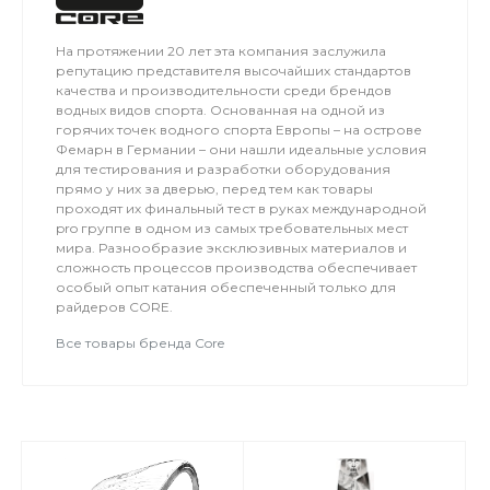
На протяжении 20 лет эта компания заслужила
репутацию представителя высочайших стандартов
качества и производительности среди брендов
водных видов спорта. Основанная на одной из
горячих точек водного спорта Европы – на острове
Фемарн в Германии – они нашли идеальные условия
для тестирования и разработки оборудования
прямо у них за дверью, перед тем как товары
проходят их финальный тест в руках международной
pro группе в одном из самых требовательных мест
мира. Разнообразие эксклюзивных материалов и
сложность процессов производства обеспечивает
особый опыт катания обеспеченный только для
райдеров CORE.
Все товары бренда Core