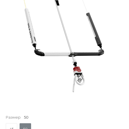
Размер
50
45
50