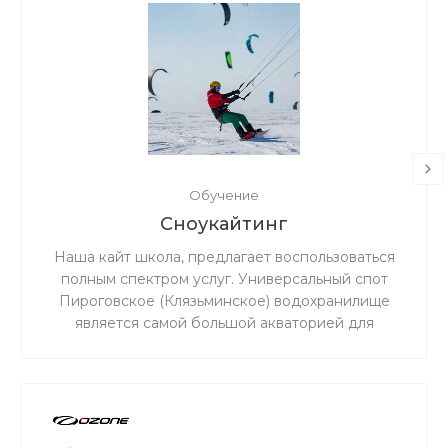
Обучение
Сноукайтинг
Наша кайт школа, предлагает воспользоваться
полным спектром услуг. Универсальный спот
Пироговское (Клязьминское) водохранилище
является самой большой акваторией для
сноукайтинга в радиусе 50 км от Москвы, что
обеспечивает относительно ровный ветер и
большую площадь для тренировок. Когда на
льду мокро или нет снега, мы занимаемся на
соседнем поле.