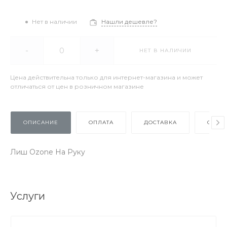
Нет в наличии
Нашли дешевле?
-
+
НЕТ В НАЛИЧИИ
Цена действительна только для интернет-магазина и может
отличаться от цен в розничном магазине
ОПИСАНИЕ
ОПЛАТА
ДОСТАВКА
ОТЗЫ
Лиш Ozone На Руку
Услуги