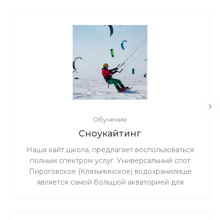
Обучение
Сноукайтинг
Наша кайт школа, предлагает воспользоваться
полным спектром услуг. Универсальный спот
Пироговское (Клязьминское) водохранилище
является самой большой акваторией для
сноукайтинга в радиусе 50 км от Москвы, что
обеспечивает относительно ровный ветер и
большую площадь для тренировок. Когда на