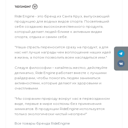
льду мокро или нет снега, мы занимаемся на
соседнем поле.
Ride Engine - это бренд из Санта Круз, выпускающий
продукцию для водных видов спорта. Посвятивший
себя созданию высококачественного продукта,
который делает людей ближе к активным видам
спорта, отдыха и самим себе.
"Наша страсть переносится сразу на продукт, а для
нас нет лучше награды чем воплощение наших идей
в жизнь, а потом позволить всем насладиться ими."
Следуя философии – катайтесь жестко, действуйте
деликатно, Ride Engine работает вместе с лучшими
райдерами, чтобы помогать людям заниматься
активностями, которые делают их здоровыми и
счастливыми.
"Мы сохраним природу вокруг нас в первозданном
виде, первые в мире костюмы без применения
химикатов. В продукции RideEngine используется
только экологически чистый неопрен!"
Все товары бренда RideEngine