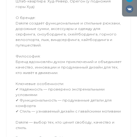
Штаб-квартира: Худ-Ривер, Орегон (у подножия
горы Худ)
О бренде:
Dakine создаёт функциональные и стильные рюкзаки,
дорожные сумки, аксессуары и одежду для
серфинга, сноубординга, скейтбординга, горного
велоспорта, лыж, виндсерфинга, кайтбординга и
путешествий.
Философия:
Бренд вдохновлён духом приключений и объединяет
качество, инновации и продуманный дизайн для тех,
кто живёт в движении.
Ключевые особенности:
✔ Надёжность — проверено экстремальными
условиями
✔ Функциональность — продуманные детали для
комфорта
✔ Стиль — узнаваемый дизайн с гавайскими мотивами
Dakine — выбор тех, кто ценит свободу, качество и
стиль.