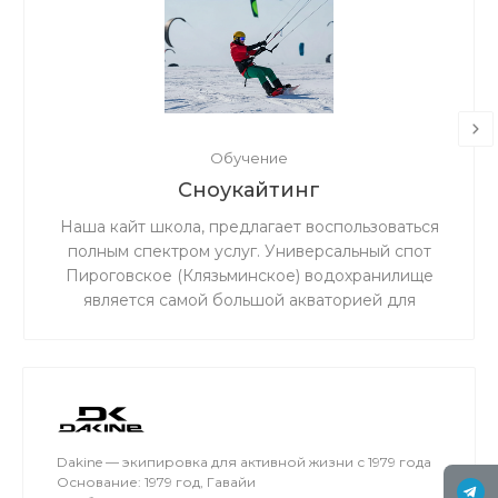
Обучение
Сноукайтинг
Наша кайт школа, предлагает воспользоваться
полным спектром услуг. Универсальный спот
Пироговское (Клязьминское) водохранилище
является самой большой акваторией для
сноукайтинга в радиусе 50 км от Москвы, что
обеспечивает относительно ровный ветер и
большую площадь для тренировок. Когда на
льду мокро или нет снега, мы занимаемся на
соседнем поле.
Dakine — экипировка для активной жизни с 1979 года
Основание: 1979 год, Гавайи