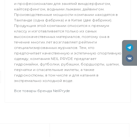
и профессионалам для занятий виндсерфингом,
кайтсерфингом, водными лыжами, дайвингом.
Производственные мощности компании находятся в
Таиланде (одна фабрика) и в Китае (две фабрики).
Продукция этой компании относится к премиум
классу и изготавливается только из самых
высококачественных материалов, поэтому она в
течение многих лет возглавляет рейтинги
специализированных журналов. Тем, кто
предпочитает качественную и эстетичную спортивную
Обучение
одежду, компания NEIL PRYDE предлагает
гидромайки, футболки, рубашки, бордшорты, шапки,
Вингфойлинг
перчатки и спасательные жилеты, а также
Это вид экстремального спорта, в 
гидрокостюмы, в том числе и для катания в
экстремально холодной воде.
форме крыла, называемый винг, что
Все товары бренда NeilPryde