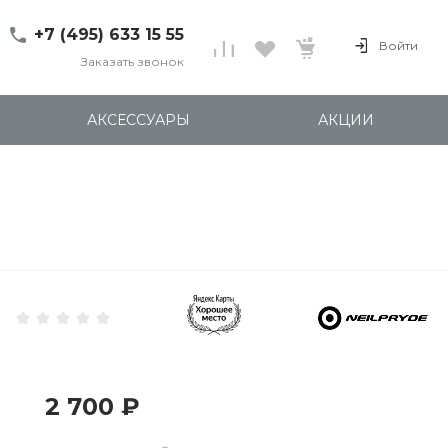
+7 (495) 633 15 55
Войти
Заказать звонок
+7 (495) 633 15 55
г. 127137 Москва, ул.
АКСЕССУАРЫ
АКЦИИ
Правды, д. 24с7
Пн-Пт: 11:00-20:00
Cб-Вс: 12:00-18:00
shop@kites.ru
2 700 ₽