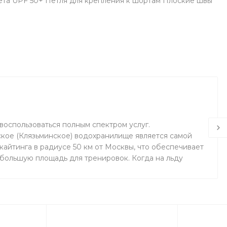
та UPF 50+ Петля для крепления к шортам Плоские швы
воспользоваться полным спектром услуг.
кое (Клязьминское) водохранилище является самой
айтинга в радиусе 50 км от Москвы, что обеспечивает
 большую площадь для тренировок. Когда на льду
маемся на соседнем поле.