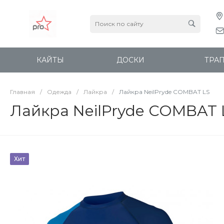
КАЙТЫ
ДОСКИ
ТРА
Главная
/
Одежда
/
Лайкра
/
Лайкра NeilPryde COMBAT LS
Лайкра NeilPryde COMBAT 
Хит