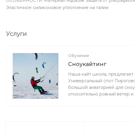
ОСОБЕННОСТИ Материал AquaSilk Защита от ультрафиоле
Эластичное силиконовое уплотнение на талии
Услуги
Обучение
Сноукайтинг
Наша кайт школа, предлагает 
Универсальный спот Пироговс
большой акваторией для сноук
относительно ровный ветер и
мокро или нет снега, мы зани