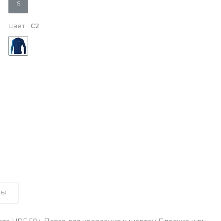
S
Цвет
С2
ВЫ