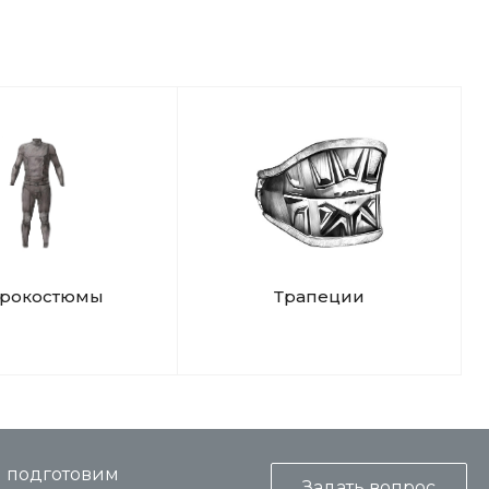
дрокостюмы
Трапеции
и подготовим
Задать вопрос