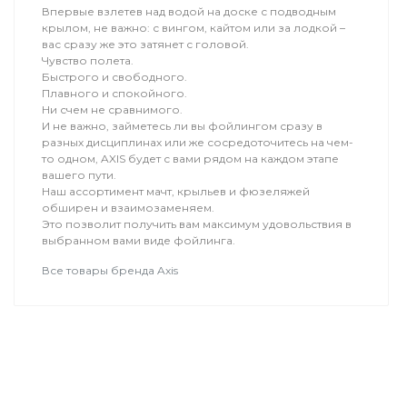
Впервые взлетев над водой на доске с подводным
крылом, не важно: с вингом, кайтом или за лодкой –
вас сразу же это затянет с головой.
Чувство полета.
Быстрого и свободного.
Плавного и спокойного.
Ни счем не сравнимого.
И не важно, займетесь ли вы фойлингом сразу в
разных дисциплинах или же сосредоточитесь на чем-
то одном, AXIS будет с вами рядом на каждом этапе
вашего пути.
Наш ассортимент мачт, крыльев и фюзеляжей
обширен и взаимозаменяем.
Это позволит получить вам максимум удовольствия в
выбранном вами виде фойлинга.
Все товары бренда Axis