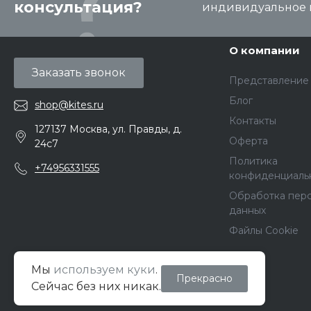
консультация?
индивидуальное 
О компании
Заказать звонок
Представление
Блог
shop@kites.ru
Контакты
127137 Москва, ул. Правды, д.
Оферта
24с7
Политика
+74956331555
конфиденциаль
Обработка пер
данных
Файлы Cookie
Мы
используем куки
.
Прекрасно
© 2026 Кайт Pro Shop, Все права защищены
Сейчас без них никак.