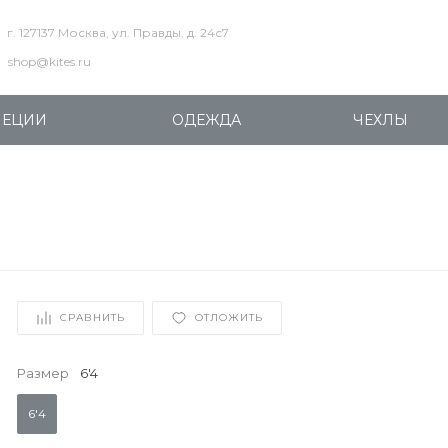
г. 127137 Москва, ул. Правды, д. 24с7
shop@kites.ru
ПЕЦИИ
ОДЕЖДА
ЧЕХЛЫ
СРАВНИТЬ
ОТЛОЖИТЬ
Размер
6'4
6'4