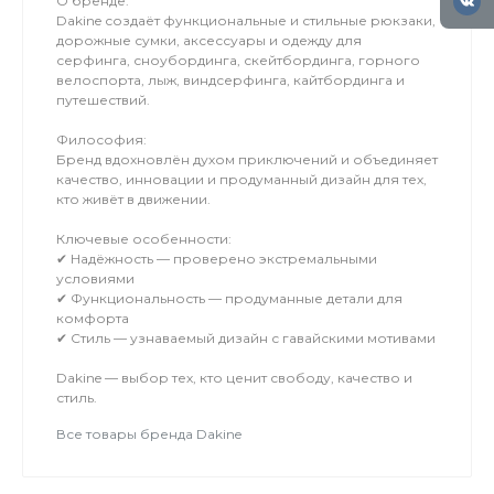
О бренде:
Dakine создаёт функциональные и стильные рюкзаки,
дорожные сумки, аксессуары и одежду для
серфинга, сноубординга, скейтбординга, горного
велоспорта, лыж, виндсерфинга, кайтбординга и
путешествий.
Философия:
Бренд вдохновлён духом приключений и объединяет
качество, инновации и продуманный дизайн для тех,
кто живёт в движении.
Ключевые особенности:
✔ Надёжность — проверено экстремальными
условиями
✔ Функциональность — продуманные детали для
комфорта
✔ Стиль — узнаваемый дизайн с гавайскими мотивами
Dakine — выбор тех, кто ценит свободу, качество и
стиль.
Все товары бренда Dakine