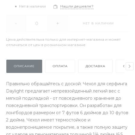
Нет в наличии
Нашли дешевле?
-
+
НЕТ В НАЛИЧИИ
Цена действительна только для интернет-магазина и может
отличаться от цен в розничном магазине
ОПИСАНИЕ
ОПЛАТА
ДОСТАВКА
ОТЗЫ
Правильно обращайтесь с доской. Чехол для серфинга
Daylight предлагает непревзойденный легкий вес с
мягкой подкладкой - от повседневного хранения до
повседневной транспортировки. Он разработан для
лонгбордов размером от 7 футов 6 дюймов до 10 футов
2 дюйма. Чехол имеет термостойкое и
водонепроницаемое покрытие, а также полную защиту
от ударов из пеноматериала толщиной 1/4 дюйма (6,5