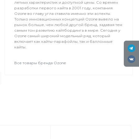
летных характеристик и доступной цены. Со времен
разработки первого кайта в 2001 году, компания
Ozone во главу угла ставила именно эти аспекты.
Только инновационных концепций Ozone вывело на
рынок больше, чем любой другой бренд, задавая тем
самым тон развитию кайтбординга в мире. Сегодня у
Ozone самый широкий модельный ряд, который
включает как кайты-парафойлы, так и баллонные
кайты.
Туры
Все товары бренда Ozone
Кайт Одиссея
Основателями нашего кайт-сафари
известны далеко за пределами Ро