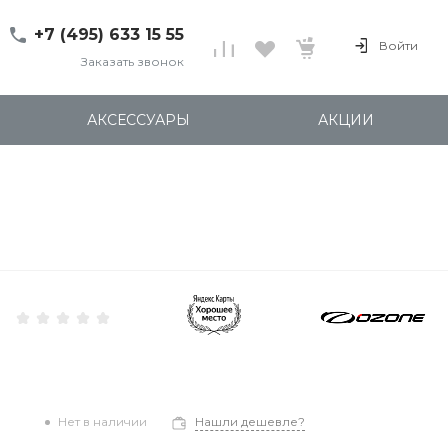
+7 (495) 633 15 55
Войти
Заказать звонок
+7 (495) 633 15 55
г. 127137 Москва, ул.
АКСЕССУАРЫ
АКЦИИ
Правды, д. 24с7
Пн-Пт: 11:00-20:00
Cб-Вс: 12:00-18:00
shop@kites.ru
Нет в наличии
Нашли дешевле?