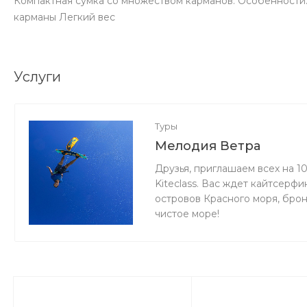
Компактная сумка со множеством карманов. Особенности
карманы Легкий вес
Услуги
Туры
Мелодия Ветра
Друзья, приглашаем всех на 1
Kiteclass. Вас ждет кайтсерф
островов Красного моря, бро
чистое море!