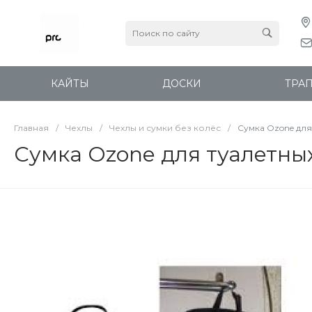
КАЙТЫ
ДОСКИ
ТРА
Главная
/
Чехлы
/
Чехлы и сумки без колёс
/
Сумка Ozone дл
Сумка Ozone для туалетн