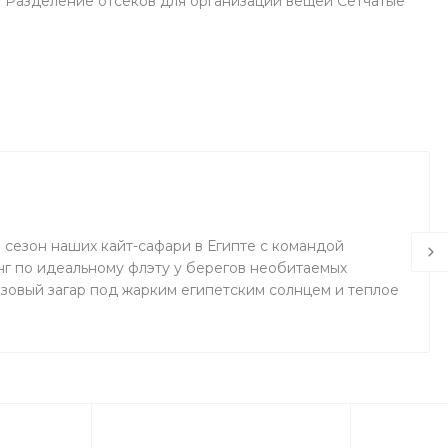
: Разделение отсеков для организации вещей Сетчатые
0 сезон наших кайт-сафари в Египте с командой
инг по идеальному флэту у берегов необитаемых
нзовый загар под жарким египетским солнцем и теплое