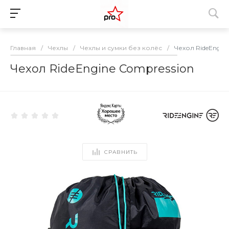
Главная
/
Чехлы
/
Чехлы и сумки без колёс
/
Чехол RideEngine
Чехол RideEngine Compression
СРАВНИТЬ