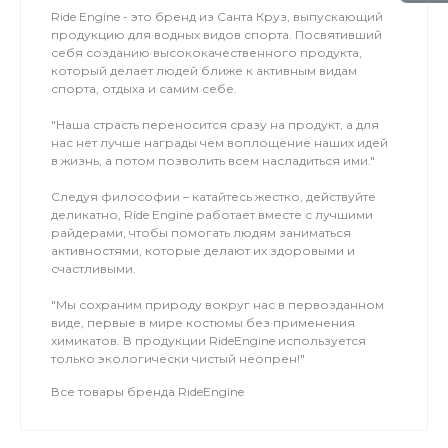
Ride Engine - это бренд из Санта Круз, выпускающий
продукцию для водных видов спорта. Посвятивший
себя созданию высококачественного продукта,
который делает людей ближе к активным видам
спорта, отдыха и самим себе.
"Наша страсть переносится сразу на продукт, а для
нас нет лучше награды чем воплощение наших идей
в жизнь, а потом позволить всем насладиться ими."
Следуя философии – катайтесь жестко, действуйте
деликатно, Ride Engine работает вместе с лучшими
райдерами, чтобы помогать людям заниматься
активностями, которые делают их здоровыми и
счастливыми.
"Мы сохраним природу вокруг нас в первозданном
виде, первые в мире костюмы без применения
химикатов. В продукции RideEngine используется
только экологически чистый неопрен!"
Все товары бренда RideEngine