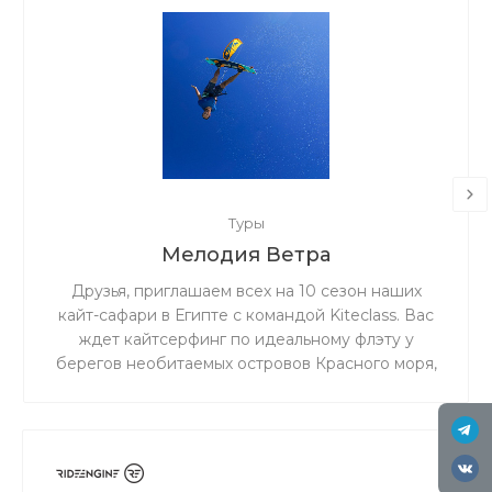
Туры
Мелодия Ветра
Друзья, приглашаем всех на 10 сезон наших
кайт-сафари в Египте с командой Kiteclass. Вас
ждет кайтсерфинг по идеальному флэту у
берегов необитаемых островов Красного моря,
бронзовый загар под жарким египетским
солнцем и теплое чистое море!