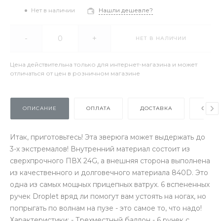
Нет в наличии
Нашли дешевле?
-
+
НЕТ В НАЛИЧИИ
Цена действительна только для интернет-магазина и может
отличаться от цен в розничном магазине
ОПИСАНИЕ
ОПЛАТА
ДОСТАВКА
ОТЗЫ
Итак, приготовьтесь! Эта зверюга может выдержать до
3-х экстремалов! Внутренний материал состоит из
сверхпрочного ПВХ 24G, а внешняя сторона выполнена
из качественного и долговечного материала 840D. Это
одна из самых мощных прицепных ватрух. 6 вспененных
ручек Droplet вряд ли помогут вам устоять на ногах, но
попрыгать по волнам на пузе - это самое то, что надо!
Характеристики: - Трехместный баллон - 6 ручек с