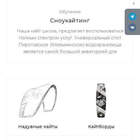
Обучение
Сноукайтинг
Наша кайт школа, предлагает воспользоваться
полным спектром услуг. Универсальный спот
Пироговское (Клязьминское) водохранилище
является самой большой акваторией для
сноукайтинга в радиусе 50 км от Москвы, что
обеспечивает относительно ровный ветер и
большую площадь для тренировок. Когда на
льду мокро или нет снега, мы занимаемся на
соседнем поле.
Надувные кайты
Кайтборды