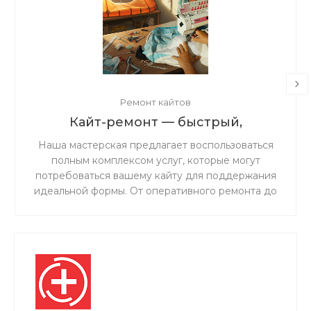
Ремонт кайтов
Кайт-ремонт — быстрый,
надёжный, с душой.
Наша мастерская предлагает воспользоваться
полным комплексом услуг, которые могут
потребоваться вашему кайту для поддержания
идеальной формы. От оперативного ремонта до
комплексного обслуживания — мы обеспечим
надежность и безопасность вашего снаряжения
на воде.