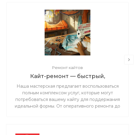
Ремонт кайтов
Кайт-ремонт — быстрый,
надёжный, с душой.
Наша мастерская предлагает воспользоваться
полным комплексом услуг, которые могут
потребоваться вашему кайту для поддержания
идеальной формы. От оперативного ремонта до
комплексного обслуживания — мы обеспечим
надежность и безопасность вашего снаряжения
на воде.