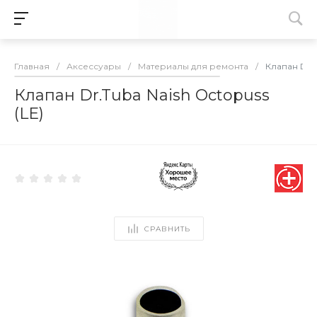
Главная
/
Аксессуары
/
Материалы для ремонта
/
Клапан Dr.T
Клапан Dr.Tuba Naish Octopuss
(LE)
СРАВНИТЬ