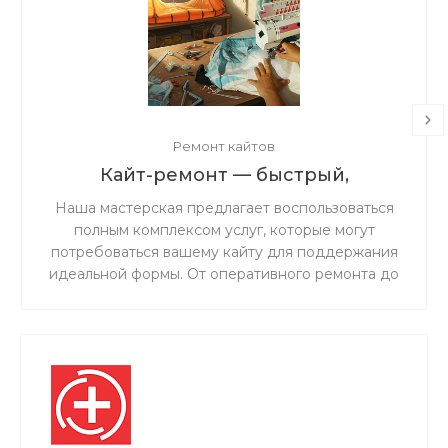
Ремонт кайтов
Кайт-ремонт — быстрый,
надёжный, с душой.
Наша мастерская предлагает воспользоваться
полным комплексом услуг, которые могут
потребоваться вашему кайту для поддержания
идеальной формы. От оперативного ремонта до
комплексного обслуживания — мы обеспечим
надежность и безопасность вашего снаряжения
на воде.