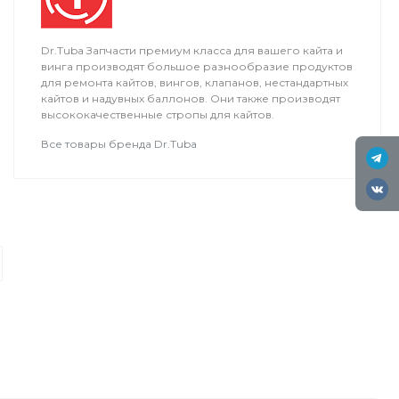
Dr.Tuba Запчасти премиум класса для вашего кайта и
винга производят большое разнообразие продуктов
для ремонта кайтов, вингов, клапанов, нестандартных
кайтов и надувных баллонов. Они также производят
высококачественные стропы для кайтов.
Все товары бренда Dr.Tuba
Ремонт кайтов
Ремонт планок
Наш сервис, предлагает воспользо
понадобиться вашей планке.