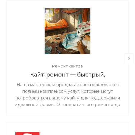
Ремонт кайтов
Кайт-ремонт — быстрый,
надёжный, с душой.
Наша мастерская предлагает воспользоваться
полным комплексом услуг, которые могут
потребоваться вашему кайту для поддержания
идеальной формы. От оперативного ремонта до
комплексного обслуживания — мы обеспечим
надежность и безопасность вашего снаряжения
на воде.