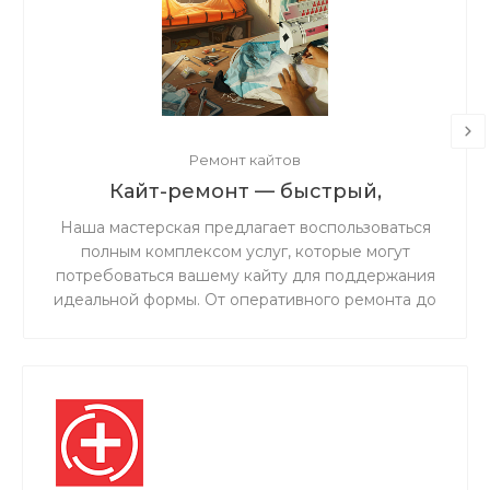
Ремонт кайтов
Кайт-ремонт — быстрый,
надёжный, с душой.
Наша мастерская предлагает воспользоваться
полным комплексом услуг, которые могут
потребоваться вашему кайту для поддержания
идеальной формы. От оперативного ремонта до
комплексного обслуживания — мы обеспечим
надежность и безопасность вашего снаряжения
на воде.