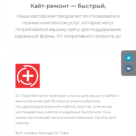
Кайт-ремонт — быстрый,
надёжный, с душой.
Наша мастерская предлагает воспользоваться
полным комплексом услуг, которые могут
потребоваться вашему кайту для поддержания
идеальной формы. От оперативного ремонта до
комплексного обслуживания — мы обеспечим
надежность и безопасность вашего снаряжения
на воде.
Dr.Tuba Запчасти премиум класса для вашего кайта и
винга производят большое разнообразие
продуктов для ремонта кайтов, вингов, клапанов,
нестандартных кайтов и надувных баллонов. Они
также производят высококачественные стропы для
кайтов.
Все товары бренда Dr.Tuba