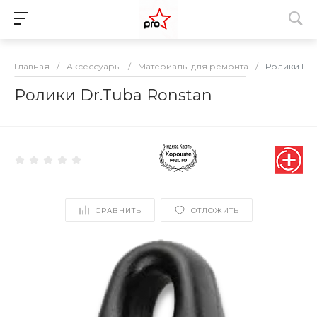
Главная
/
Аксессуары
/
Материалы для ремонта
/
Ролики Dr.
Ролики Dr.Tuba Ronstan
СРАВНИТЬ
ОТЛОЖИТЬ