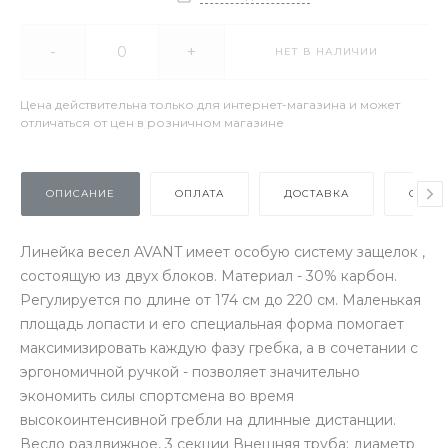
-
+
НЕТ В НАЛИЧИИ
Цена действительна только для интернет-магазина и может
отличаться от цен в розничном магазине
ОПИСАНИЕ
ОПЛАТА
ДОСТАВКА
ОТЗЫ
Линейка весел AVANT имеет особую систему защелок ,
состоящую из двух блоков. Материал - 30% карбон.
Регулируется по длине от 174 см до 220 см. Маленькая
площадь лопасти и его специальная форма помогает
максимизировать каждую фазу гребка, а в сочетании с
эргономичной ручкой - позволяет значительно
экономить силы спортсмена во время
высокоинтенсивной гребли на длинные дистанции.
Весло раздвижное, 3 секции Внешняя труба: диаметр