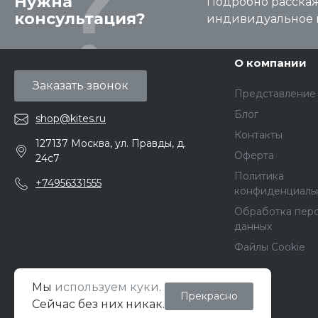
Нужна
Подробно расскаже
консультация?
индивидуальное 
О компании
Заказать звонок
Представление
Блог
shop@kites.ru
Контакты
127137 Москва, ул. Правды, д.
Оферта
24с7
Политика
+74956331555
конфиденциаль
Обработка пер
данных
Файлы Cookie
Мы
используем куки
.
Прекрасно
© 2026 Кайт Pro Shop, Все права защищены
Сейчас без них никак.