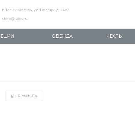
г. 127137 Москва, ул. Правды, д. 24с7
shop@kites.ru
ПЕЦИИ
ОДЕЖДА
ЧЕХЛЫ
СРАВНИТЬ