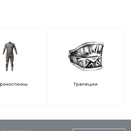
чистое море!
дрокостюмы
Трапеции