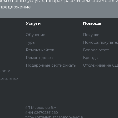
м о наших услугах, товарах, рассчитаем стоимость 
предложение!
Услуги
Помощь
Обучение
Покупки
Туры
Помощь покупате
Ремонт кайтов
Вопрос ответ
Ремонт досок
Бренды
Подарочные сертификаты
Отслеживание С
ности
сональных
ИП Маркелов В.А.
ИНН 026702391260
ОГРН/ОГРНИП 322508100494018