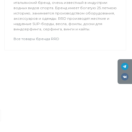
итальянский бренд, очень известный в индустрии
водных видов спорта. Бренд имеет богатую 25 летнюю
историю, занимается производством оборудования,
аксессуаров и одежды. RRD производят жесткие и
надувные SUP-борды, весла, фоилы, доски для
виндсерфинга, серфинга, винги и кайты.
Все товары бренда RRD
Туры
Мелодия Ветра
Друзья, приглашаем всех на 10 сез
Kiteclass. Вас ждет кайтсерфинг п
островов Красного моря, бронзовы