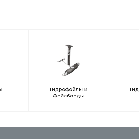
ы
Гидрофойлы и
Ги
Фойлборды