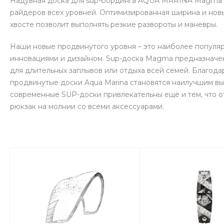
Надувная доска для sup-бординга AQUA MARINA Magma 11'
райдеров всех уровней. Оптимизированная ширина и новы
хвосте позволит выполнять резкие развороты и маневры.
Наши новые продвинутого уровня – это наиболее популя
инновациями и дизайном. Sup-доска Magma предназначен
для длительных заплывов или отдыха всей семей. Благод
продвинутые доски Aqua Marina становятся наилучшим вы
современные SUP-доски привлекательны ещё и тем, что 
рюкзак на молнии со всеми аксессуарами.