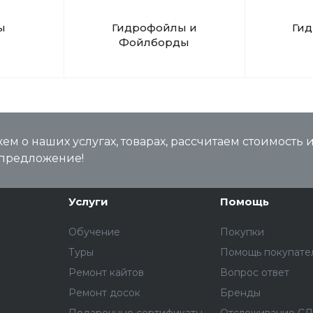
ы
Гидрофойлы и
Ги
Фойлборды
м о наших услугах, товарах, рассчитаем стоимость 
предложение!
Услуги
Помощь
Обучение
Покупки
Туры
Помощь покупате
Ремонт кайтов
Вопрос ответ
Ремонт досок
Бренды