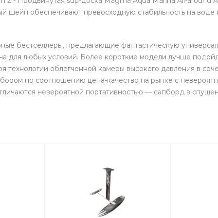
2 - Продвинутая sup-доска Magma Aqua Marina All-around 
й шейп обеспечивают превосходную стабильность на воде и 
рные бестселлеры, предлагающие фантастическую универсаль
а для любых условий. Более короткие модели лучше подойд
аря технологии облегченной камеры высокого давления в со
бором по соотношению цена-качество на рынке с невероятн
отличаются невероятной портативностью — сапборд в спуще