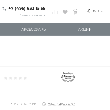
+7 (495) 633 15 55
Войти
Заказать звонок
+7 (495) 633 15 55
г. 127137 Москва, ул.
АКСЕССУАРЫ
АКЦИИ
Правды, д. 24с7
Пн-Пт: 11:00-20:00
Cб-Вс: 12:00-18:00
shop@kites.ru
Нет в наличии
Нашли дешевле?