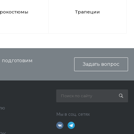
дрокостюмы
Трапеции
и подготовим
Задать вопрос
лю
Мы в соц. сетях