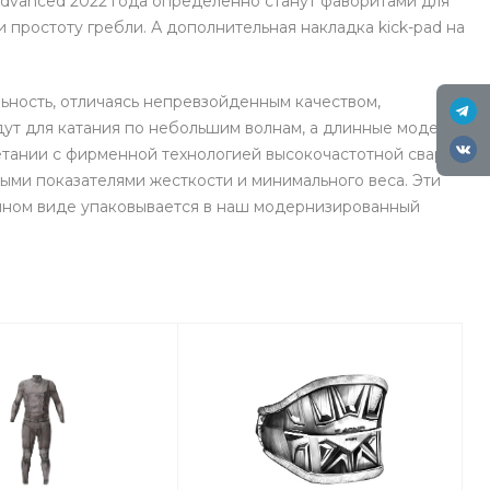
Advanced 2022 года определенно станут фаворитами для
простоту гребли. А дополнительная накладка kick-pad на
ность, отличаясь непревзойденным качеством,
ут для катания по небольшим волнам, а длинные модели
четании с фирменной технологией высокочастотной сварки
ыми показателями жесткости и минимального веса. Эти
нном виде упаковывается в наш модернизированный