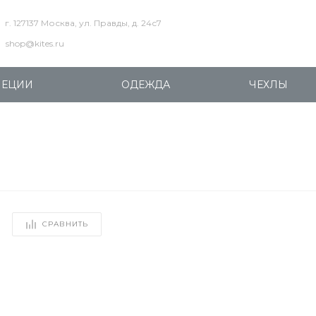
г. 127137 Москва, ул. Правды, д. 24с7
shop@kites.ru
ПЕЦИИ
ОДЕЖДА
ЧЕХЛЫ
СРАВНИТЬ