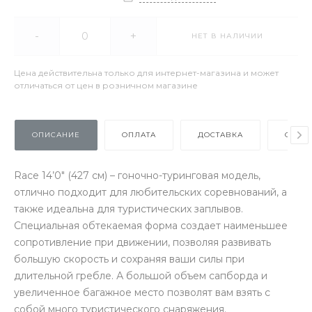
-
+
НЕТ В НАЛИЧИИ
Цена действительна только для интернет-магазина и может
отличаться от цен в розничном магазине
ОПИСАНИЕ
ОПЛАТА
ДОСТАВКА
ОТЗЫ
Race 14’0″ (427 см) – гоночно-туринговая модель,
отлично подходит для любительских соревнований, а
также идеальна для туристических заплывов.
Специальная обтекаемая форма создает наименьшее
сопротивление при движении, позволяя развивать
большую скорость и сохраняя ваши силы при
длительной гребле. А большой объем сапборда и
увеличенное багажное место позволят вам взять с
собой много туристического снаряжения.