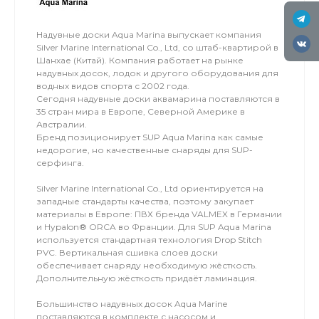
Надувные доски Aqua Marinа выпускает компания
Silver Marine International Co., Ltd, со штаб-квартирой в
Шанхае (Китай). Компания работает на рынке
надувных досок, лодок и другого оборудования для
водных видов спорта с 2002 года.
Сегодня надувные доски аквамарина поставляются в
35 стран мира в Европе, Северной Америке в
Австралии.
Бренд позиционирует SUP Aqua Marinа как самые
недорогие, но качественные снаряды для SUP-
серфинга.
Silver Marine International Co., Ltd ориентируется на
западные стандарты качества, поэтому закупает
материалы в Европе: ПВХ бренда VALMEX в Германии
и Hypalon® ORCA во Франции. Для SUP Aqua Marinа
используется стандартная технология Drop Stitch
PVC. Вертикальная сшивка слоев доски
обеспечивает снаряду необходимую жёсткость.
Дополнительную жёсткость придаёт ламинация.
Большинство надувных досок Aqua Marine
поставляются в комплекте с насосом и