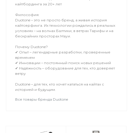
кайтбординга за 20+ лет
Философия:
Duotone – это не просто бренд, а живая история
кайтсерфинга. Их технологии рождались в реальных
условиях – на волнах Балтики, в ветрах Тарифы и на
бескрайних просторах Мауи.
Почему Duotone?
✔ Опыт – легендарные разработки, проверенные
временем
✔ Инновации – постоянный поиск новых решений
✔ Надёжность – оборудование для тех, кто доверяет
ветру
Duotone – для тех, кто хочет кататься на кайтах с
историей и будущим.
Все товары бренда Duotone