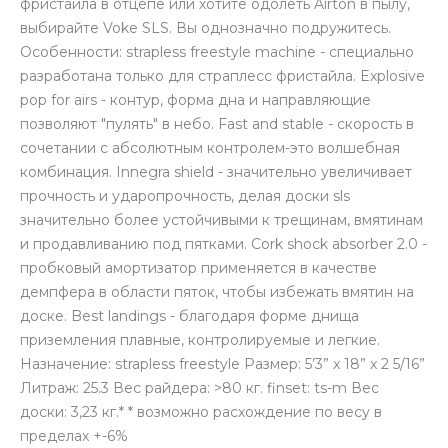
фристайла в отцепе или хотите одолеть Airton в пылу,
выбирайте Voke SLS. Вы однозначно подружитесь.
Особенности: strapless freestyle machine - специально
разработана только для страплесс фристайла. Explosive
pop for airs - контур, форма дна и направляющие
позволяют "пулять" в небо. Fast and stable - скорость в
сочетании с абсолютным контролем-это волшебная
комбинация. Innegra shield - значительно увеличивает
прочность и ударопрочность, делая доски sls
значительно более устойчивыми к трещинам, вмятинам
и продавливанию под пятками. Cork shock absorber 2.0 -
пробковый амортизатор применяется в качестве
демпфера в области пяток, чтобы избежать вмятин на
доске. Best landings - благодаря форме днища
приземления плавные, контролируемые и легкие.
Назначение: strapless freestyle Размер: 5’3” x 18” x 2 5/16”
Литраж: 25.3 Вес райдера: >80 кг. finset: ts-m Вес
доски: 3,23 кг.* * возможно расхождение по весу в
пределах +-6%