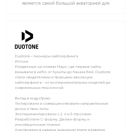
является самой большой акваторией для
сноукайтинга в радиусе 50 км от Москвы, что
обеспечивает относительно ровный ветер и
большую площадь для тренировок. Когда на
льду мокро или нет снега, мы занимаемся на
соседнем поле.
Duotone – пионеры кайтсерфинга
Истоки:
Рождённые на пляжах Мауи, где первые кайты
взмывали в небо от Хукипы до Канаха Бей. Duotone
стали свидетелями и творцами эволюции
кайтсерфинга – от экспериментальных моделей до
современных технологий.
Вклад в индустрию:
Тестировали и совершенствовали направленные
доски и твин-типы
Экспериментировали с 2, 4 и 5 стропами
Разработали C-форму, Дельта-форму и
инновационные планки
Участвовали в каждом значимом этапе развития