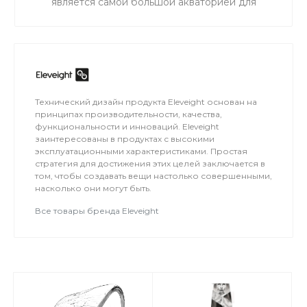
является самой большой акваторией для
сноукайтинга в радиусе 50 км от Москвы, что
обеспечивает относительно ровный ветер и
большую площадь для тренировок. Когда на
льду мокро или нет снега, мы занимаемся на
соседнем поле.
Технический дизайн продукта Eleveight основан на
принципах производительности, качества,
функциональности и инноваций. Eleveight
заинтересованы в продуктах с высокими
эксплуатационными характеристиками. Простая
стратегия для достижения этих целей заключается в
том, чтобы создавать вещи настолько совершенными,
насколько они могут быть.
Все товары бренда Eleveight