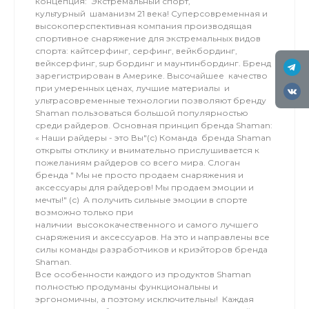
концепция: Экстремальный спорт,
культурный шаманизм 21 века! Суперсовременная и
высокоперспективная компания производящая
спортивное снаряжение для экстремальных видов
спорта: кайтсерфинг, серфинг, вейкбординг,
вейксерфинг, sup бординг и маунтинбординг. Бренд
зарегистрирован в Америке. Высочайшее качество
при умеренных ценах, лучшие материалы и
ультрасовременные технологии позволяют бренду
Shaman пользоваться большой популярностью
среди райдеров. Основная принцип бренда Shaman:
« Наши райдеры - это Вы"(с) Команда бренда Shaman
открыты отклику и внимательно прислушивается к
пожеланиям райдеров со всего мира. Слоган
бренда " Мы не просто продаем снаряжения и
аксессуары для райдеров! Мы продаем эмоции и
мечты!" (с) A получить сильные эмоции в спорте
возможно только при
наличии высококачественного и самого лучшего
снаряжения и аксессуаров. На это и направлены все
силы команды разработчиков и криэйторов бренда
Shaman.
Все особенности каждого из продуктов Shaman
полностью продуманы функциональны и
эргономичны, а поэтому исключительны! Каждая