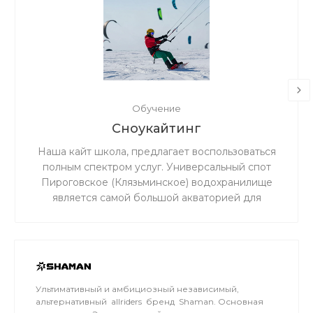
Обучение
Сноукайтинг
Наша кайт школа, предлагает воспользоваться
полным спектром услуг. Универсальный спот
Пироговское (Клязьминское) водохранилище
является самой большой акваторией для
сноукайтинга в радиусе 50 км от Москвы, что
обеспечивает относительно ровный ветер и
большую площадь для тренировок. Когда на
льду мокро или нет снега, мы занимаемся на
соседнем поле.
Ультимативный и амбициозный независимый,
альтернативный allriders бренд Shaman. Основная