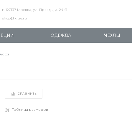
г. 127137 Москва, ул. Правды, д. 24с7
shop@kites.ru
ПЕЦИИ
ОДЕЖДА
ЧЕХЛЫ
Vector
СРАВНИТЬ
Таблица размеров