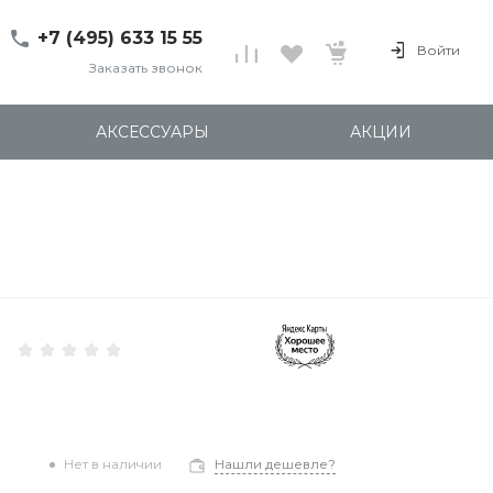
+7 (495) 633 15 55
Войти
Заказать звонок
+7 (495) 633 15 55
г. 127137 Москва, ул.
АКСЕССУАРЫ
АКЦИИ
Правды, д. 24с7
Пн-Пт: 11:00-20:00
Cб-Вс: 12:00-18:00
shop@kites.ru
Нет в наличии
Нашли дешевле?