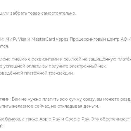
или забрать товар самостоятельно.
м: МИР, Visa и MasterCard через Процессинговый центр АО 
тся.
влено письмо с реквизитами и ссылкой на защищённую платё
ле успешной оплаты вы получите электронный чек.
роведённой платёжной транзакции.
ми. Вам не нужно платить всю сумму сразу, вы можете разд
купить желаемое сейчас, не откладывая деньги.
 банков, а также Apple Pay и Google Pay. Это обеспечивает
":