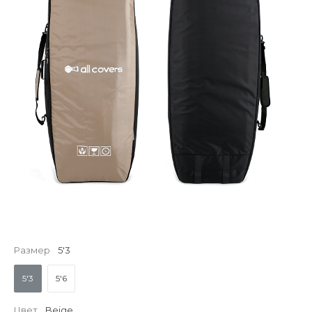
Размер
5'3
5'3
5'6
Цвет
Beige