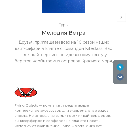
Туры
Мелодия Ветра
Друзья, приглашаем всех на 10 сезон наших
кайт-сафари в Египте с командой Kiteclass. Вас
ждет кайтсерфинг по идеальному флэту у
берегов необитаемых островов Красного моря,
бронзовый загар под жарким египетским
солнцем и теплое чистое море!
Flying Objects — компания, предлагающая
комплексные аксессуары для экстремальных видов
спорта. Некоторые из самых горячих кайтсерферов,
виндсерферов и серферов на планете носят и
используют снаряжение Flying Objects. У них есть