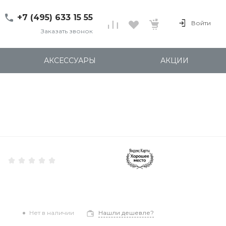
+7 (495) 633 15 55
Войти
Заказать звонок
+7 (495) 633 15 55
г. 127137 Москва, ул.
АКСЕССУАРЫ
АКЦИИ
Правды, д. 24с7
Пн-Пт: 11:00-20:00
Cб-Вс: 12:00-18:00
shop@kites.ru
Нет в наличии
Нашли дешевле?