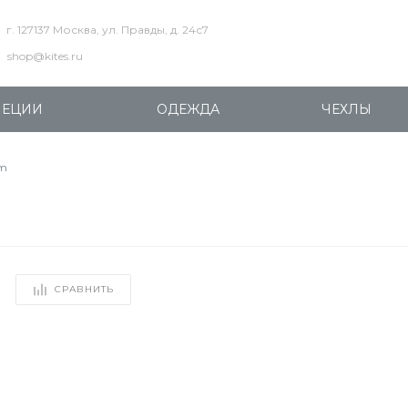
г. 127137 Москва, ул. Правды, д. 24с7
shop@kites.ru
ПЕЦИИ
ОДЕЖДА
ЧЕХЛЫ
3m
СРАВНИТЬ