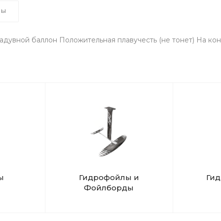
ВЫ
надувной баллон Положительная плавучесть (не тонет) На ко
ы
Гидрофойлы и
Ги
Фойлборды