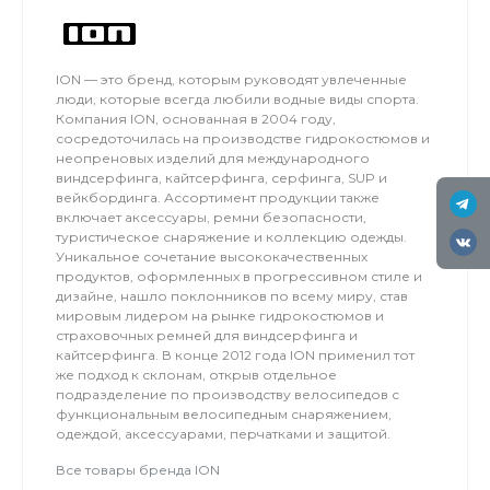
льду мокро или нет снега, мы занимаемся на
соседнем поле.
ION — это бренд, которым руководят увлеченные
люди, которые всегда любили водные виды спорта.
Компания ION, основанная в 2004 году,
сосредоточилась на производстве гидрокостюмов и
неопреновых изделий для международного
виндсерфинга, кайтсерфинга, серфинга, SUP и
вейкбординга. Ассортимент продукции также
включает аксессуары, ремни безопасности,
туристическое снаряжение и коллекцию одежды.
Уникальное сочетание высококачественных
продуктов, оформленных в прогрессивном стиле и
дизайне, нашло поклонников по всему миру, став
мировым лидером на рынке гидрокостюмов и
страховочных ремней для виндсерфинга и
кайтсерфинга. В конце 2012 года ION применил тот
же подход к склонам, открыв отдельное
подразделение по производству велосипедов с
функциональным велосипедным снаряжением,
одеждой, аксессуарами, перчатками и защитой.
Все товары бренда ION