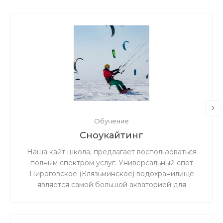
Обучение
Сноукайтинг
Наша кайт школа, предлагает воспользоваться
полным спектром услуг. Универсальный спот
Пироговское (Клязьминское) водохранилище
является самой большой акваторией для
сноукайтинга в радиусе 50 км от Москвы, что
обеспечивает относительно ровный ветер и
большую площадь для тренировок. Когда на