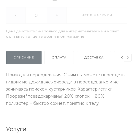
-
+
НЕТ В НАЛИЧИИ
Цена действительна только для интернет-магазина и может
отличаться от цен в розничном магазине
ОПИСАНИЕ
ОПЛАТА
ДОСТАВКА
ОТЗЫ
Пончо для переодевания. С ним вы можете переодеть
гидрик не дожидаясь очереди в переодевалке и не
занимаясь поиском кустарников. Характеристики:
Прорези "псевдокарманы" 20% хлопок + 80%
полиэстер = быстро сохнет, приятно к телу
Услуги