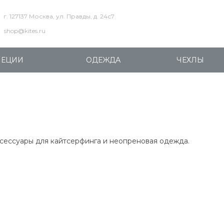
г. 127137 Москва, ул. Правды, д. 24с7
shop@kites.ru
ПЕЦИИ
ОДЕЖДА
ЧЕХЛЫ
ксессуары для кайтсерфинга и неопреновая одежда.