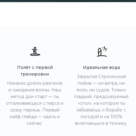
Полёт с первой
Идеальная вода
тренировки
Закрытая Строгинская
Никаких долгих разгонов
пойма — ни ветра, ни
и ожидания волны. Наш
волн, ни судов. Только
метод док-старт — ты
гладкий, предсказуемый
отталкиваешься с пирса и
«стол», на котором ты
сразу паришь. Первый
забываешь о борьбе с
кайф глайда — здесь и
погодой и на 100%
сейчас.
включаешься в технику.