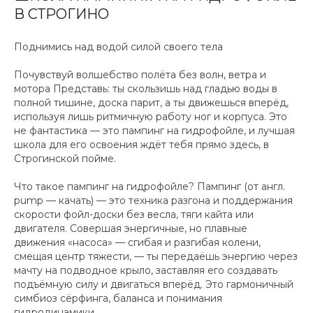
В СТРОГИНО
Поднимись над водой силой своего тела
Почувствуй волшебство полёта без волн, ветра и
мотора Представь: ты скользишь над гладью воды в
полной тишине, доска парит, а ты движешься вперёд,
используя лишь ритмичную работу ног и корпуса. Это
не фантастика — это пампинг на гидрофойле, и лучшая
школа для его освоения ждёт тебя прямо здесь, в
Строгинской пойме.
Что такое пампинг на гидрофойле? Пампинг (от англ.
pump — качать) — это техника разгона и поддержания
скорости фойл-доски без весла, тяги кайта или
двигателя. Совершая энергичные, но плавные
движения «насоса» — сгибая и разгибая колени,
смещая центр тяжести, — ты передаёшь энергию через
мачту на подводное крыло, заставляя его создавать
подъёмную силу и двигаться вперёд. Это гармоничный
симбиоз сёрфинга, баланса и понимания
гидродинамики.