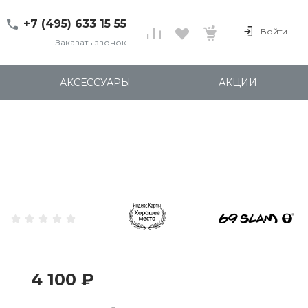
+7 (495) 633 15 55
Войти
Заказать звонок
+7 (495) 633 15 55
г. 127137 Москва, ул.
АКСЕССУАРЫ
АКЦИИ
Правды, д. 24с7
Пн-Пт: 11:00-20:00
Cб-Вс: 12:00-18:00
shop@kites.ru
4 100 ₽