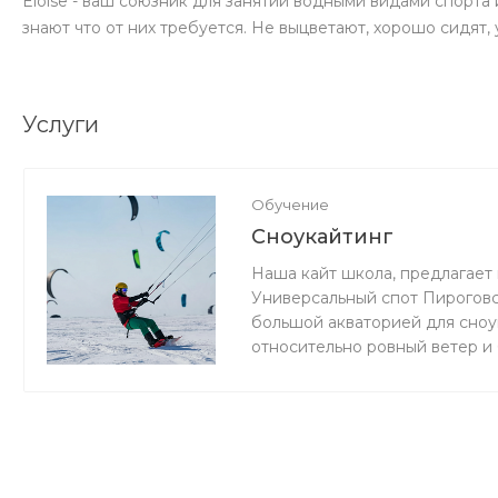
Eloise - ваш союзник для занятий водными видами спорта
знают что от них требуется. Не выцветают, хорошо сидят,
Услуги
Обучение
Сноукайтинг
Наша кайт школа, предлагает 
Универсальный спот Пироговс
большой акваторией для сноук
относительно ровный ветер и
мокро или нет снега, мы зани