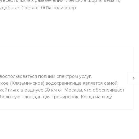
 и всех пляжных развлечений! Женские шорты 69slam,
 удобные. Состав: 100% полиэстер
воспользоваться полным спектром услуг.
кое (Клязьминское) водохранилище является самой
айтинга в радиусе 50 км от Москвы, что обеспечивает
 большую площадь для тренировок. Когда на льду
маемся на соседнем поле.