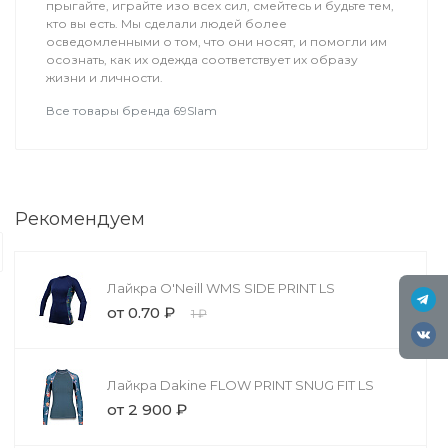
прыгайте, играйте изо всех сил, смейтесь и будьте тем,
кто вы есть. Мы сделали людей более
осведомленными о том, что они носят, и помогли им
осознать, как их одежда соответствует их образу
жизни и личности.
Все товары бренда 69Slam
Обучение
Вингфойлинг
Рекомендуем
Это вид экстремального спорта, в 
форме крыла, называемый винг, что
Лайкра O'Neill WMS SIDE PRINT LS
от 0.70 ₽
1 ₽
Лайкра Dakine FLOW PRINT SNUG FIT LS
от 2 900 ₽