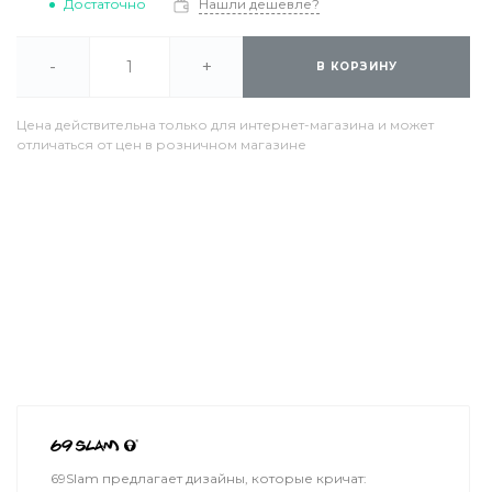
Достаточно
Нашли дешевле?
-
+
В КОРЗИНУ
Цена действительна только для интернет-магазина и может
отличаться от цен в розничном магазине
69Slam предлагает дизайны, которые кричат: