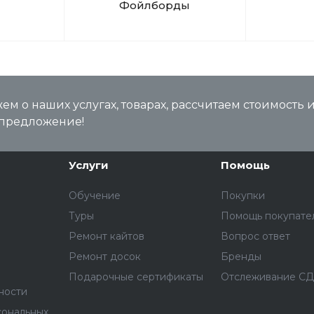
Фойлборды
м о наших услугах, товарах, рассчитаем стоимость 
предложение!
Услуги
Помощь
Обучение
Покупки
Туры
Помощь покупате
Ремонт кайтов
Вопрос ответ
Ремонт досок
Бренды
Подарочные сертификаты
Отслеживание С
ности
сональных