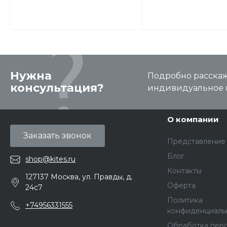
Нужна
Подробно расскаже
консультация?
индивидуальное 
О компании
Заказать звонок
Представление
Блог
shop@kites.ru
Контакты
127137 Москва, ул. Правды, д.
Оферта
24с7
Политика
+74956331555
конфиденциаль
Обработка пер