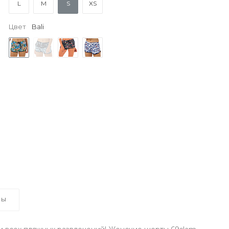
L
M
S
XS
Цвет
Bali
ВЫ