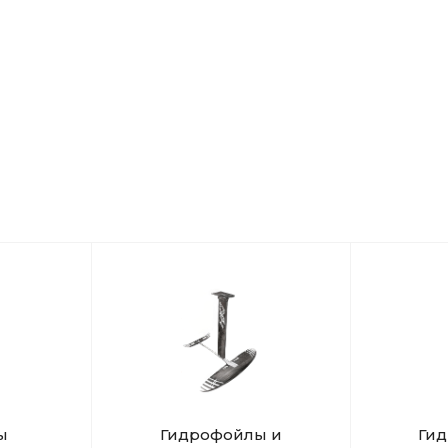
ы
Гидрофойлы и
Ги