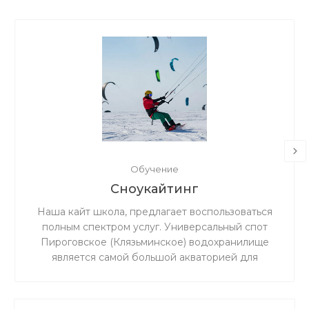
Обучение
Сноукайтинг
Наша кайт школа, предлагает воспользоваться
полным спектром услуг. Универсальный спот
Пироговское (Клязьминское) водохранилище
является самой большой акваторией для
сноукайтинга в радиусе 50 км от Москвы, что
обеспечивает относительно ровный ветер и
большую площадь для тренировок. Когда на