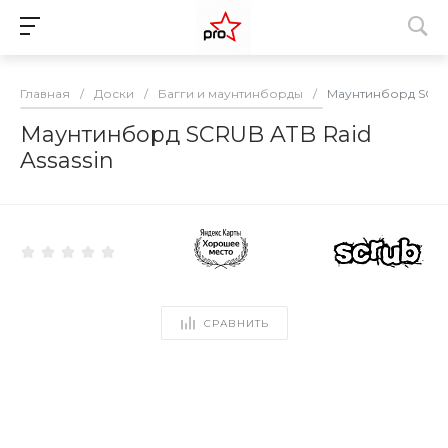
Главная
/
Доски
/
Багги и маунтинборды
/
Маунтинборд SCRUB
Маунтинборд SCRUB ATB Raid
Assassin
СРАВНИТЬ