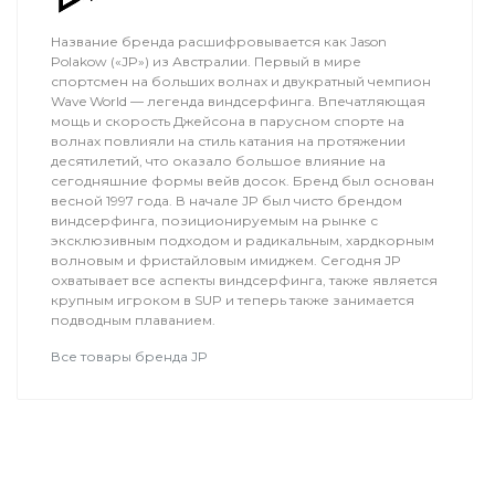
Название бренда расшифровывается как Jason
Polakow («JP») из Австралии. Первый в мире
спортсмен на больших волнах и двукратный чемпион
Wave World — легенда виндсерфинга. Впечатляющая
мощь и скорость Джейсона в парусном спорте на
волнах повлияли на стиль катания на протяжении
десятилетий, что оказало большое влияние на
сегодняшние формы вейв досок. Бренд был основан
весной 1997 года. В начале JP был чисто брендом
виндсерфинга, позиционируемым на рынке с
эксклюзивным подходом и радикальным, хардкорным
волновым и фристайловым имиджем. Сегодня JP
охватывает все аспекты виндсерфинга, также является
крупным игроком в SUP и теперь также занимается
подводным плаванием.
Все товары бренда JP