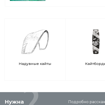
10+ лет — ты в надежных рука
твоего успеха. Полный релакс
выжимать максимум из каждой 
Надувные кайты
Кайтборд
Нужна
Подробно расскаже