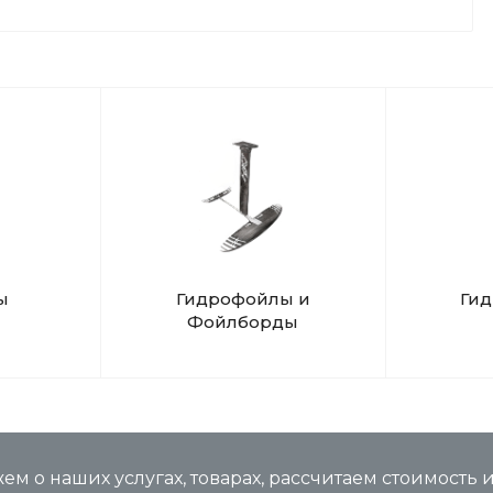
х. Эстетика в кадре: Видео и фото каждого момента
: Профессиональный массаж для тех, кто привык
минуты. Лови волну вместе с нами!
ы
Гидрофойлы и
Ги
Фойлборды
м о наших услугах, товарах, рассчитаем стоимость 