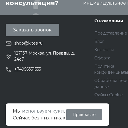
консультация?
индивидуальное 
О компании
Заказать звонок
Представление
Блог
shop@kites.ru
Контакты
127137 Москва, ул. Правды, д.
Оферта
24с7
Политика
+74956331555
конфиденциаль
Обработка пер
данных
Файлы Cookie
Мы
используем куки
.
Прекрасно
© 2026 Кайт Pro Shop, Все права защищены
Сейчас без них никак.