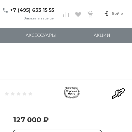
+7 (495) 633 15 55
Войти
Заказать звонок
+7 (495) 633 15 55
г. 127137 Москва, ул.
АКСЕССУАРЫ
АКЦИИ
Правды, д. 24с7
Пн-Пт: 11:00-20:00
Cб-Вс: 12:00-18:00
shop@kites.ru
127 000 ₽