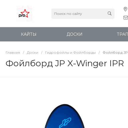
КАЙТЫ
ДОСКИ
ТРА
Главная
/
Доски
/
Гидрофойлы и Фойлборды
/
Фойлборд JP 
Фойлборд JP X-Winger IPR