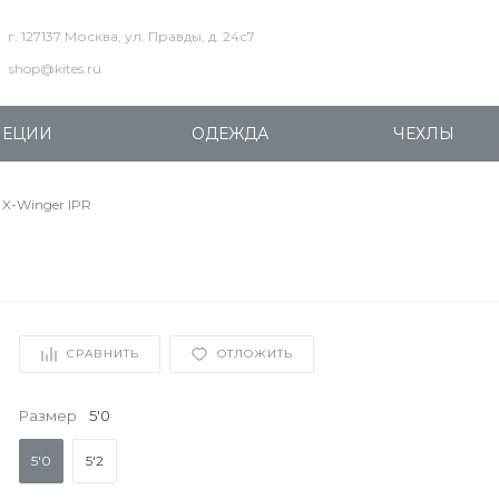
г. 127137 Москва, ул. Правды, д. 24с7
shop@kites.ru
ПЕЦИИ
ОДЕЖДА
ЧЕХЛЫ
X-Winger IPR
СРАВНИТЬ
ОТЛОЖИТЬ
Размер
5'0
5'0
5'2