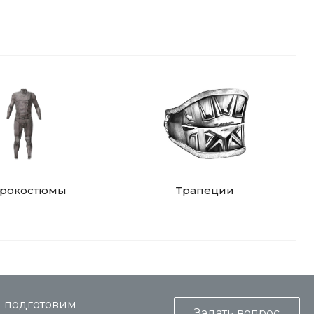
дрокостюмы
Трапеции
и подготовим
Задать вопрос