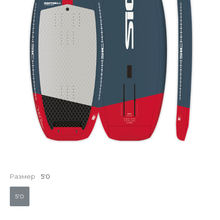
Размер
5'0
5'0