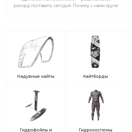
рекорд поставить сегодня. Почему с нами круче
всего: Личное ведение от чемпиона: Николай
Рахматов сделает из тебя профи, внедрив свою
уникальную методику. Железная база:
Инструкторы со стажем 10+ лет — ты в
надежных руках. Эстетика в кадре: Видео и
фото каждого момента твоего успеха. Полный
релакс: Профессиональный массаж для тех, кто
привык выжимать максимум из каждой минуты.
Лови волну вместе с нами!
Надувные кайты
Кайтборды
Гидрофойлы и
Гидрокостюмы