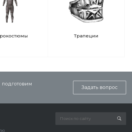
дрокостюмы
Трапеции
и подготовим
Задать вопрос
лю