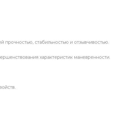
ей прочностью, стабильностью и отзывчивостью.
вершенствования характеристик маневренности.
войств.