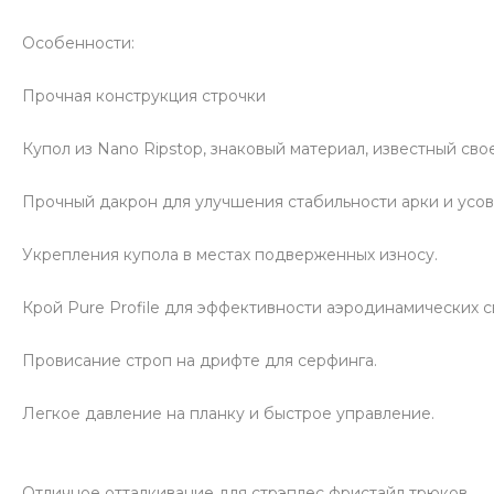
Особенности:
Прочная конструкция строчки
Купол из Nano Ripstop, знаковый материал, известный сво
Прочный дакрон для улучшения стабильности арки и усо
Укрепления купола в местах подверженных износу.
Крой Pure Profile для эффективности аэродинамических с
Провисание строп на дрифте для серфинга.
Легкое давление на планку и быстрое управление.
Отличное отталкивание для стрэплес фристайл трюков.