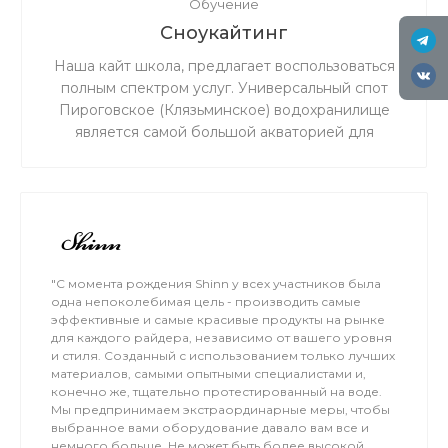
Обучение
Сноукайтинг
Наша кайт школа, предлагает воспользоваться
полным спектром услуг. Универсальный спот
Пироговское (Клязьминское) водохранилище
является самой большой акваторией для
сноукайтинга в радиусе 50 км от Москвы, что
обеспечивает относительно ровный ветер и
большую площадь для тренировок. Когда на
льду мокро или нет снега, мы занимаемся на
соседнем поле.
"С момента рождения Shinn у всех участников была
одна непоколебимая цель - производить самые
эффективные и самые красивые продукты на рынке
для каждого райдера, независимо от вашего уровня
и стиля. Созданный с использованием только лучших
материалов, самыми опытными специалистами и,
конечно же, тщательно протестированный на воде.
Мы предпринимаем экстраординарные меры, чтобы
выбранное вами оборудование давало вам все и
немного больше. Не может быть более высокой