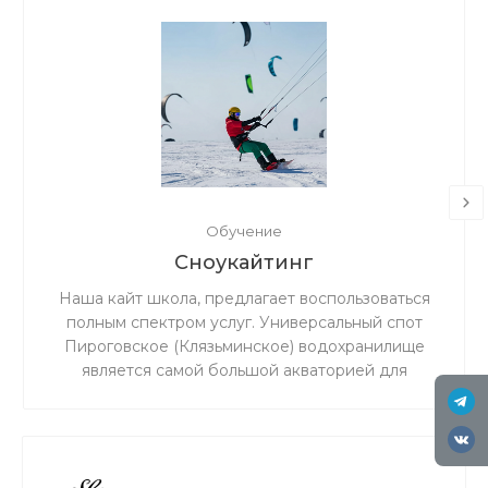
Обучение
Сноукайтинг
Наша кайт школа, предлагает воспользоваться
полным спектром услуг. Универсальный спот
Пироговское (Клязьминское) водохранилище
является самой большой акваторией для
сноукайтинга в радиусе 50 км от Москвы, что
обеспечивает относительно ровный ветер и
большую площадь для тренировок. Когда на
льду мокро или нет снега, мы занимаемся на