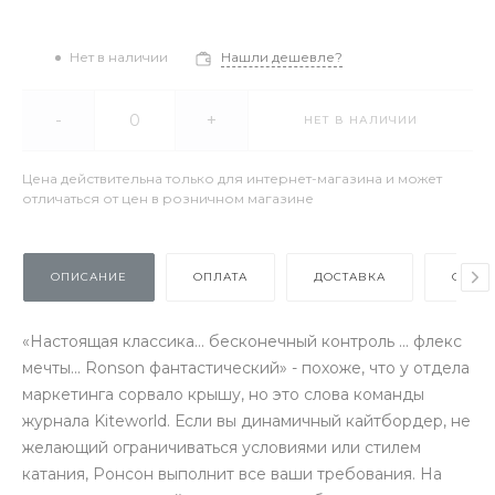
Нет в наличии
Нашли дешевле?
-
+
НЕТ В НАЛИЧИИ
Цена действительна только для интернет-магазина и может
отличаться от цен в розничном магазине
ОПИСАНИЕ
ОПЛАТА
ДОСТАВКА
ОТЗЫ
«Настоящая классика... бесконечный контроль ... флекс
мечты... Ronson фантастический» - похоже, что у отдела
маркетинга сорвало крышу, но это слова команды
журнала Kiteworld. Если вы динамичный кайтбордер, не
желающий ограничиваться условиями или стилем
катания, Ронсон выполнит все ваши требования. На